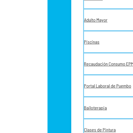
Adulto Mayor
Piscinas
Recaudación Consumo EP
Portal Laboral de Puembo
Bailoterapia
Clases de Pintura