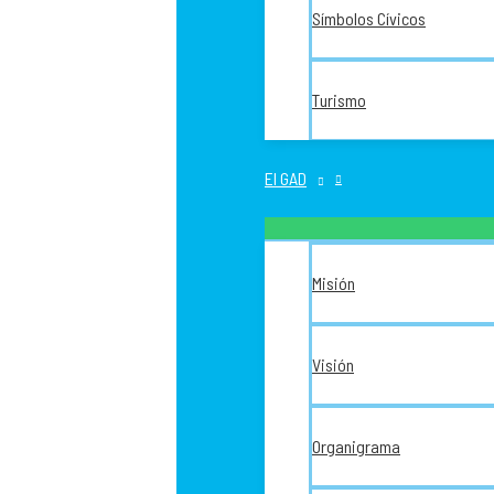
Símbolos Cívicos
Turismo
El GAD
Misión
Visión
Organigrama