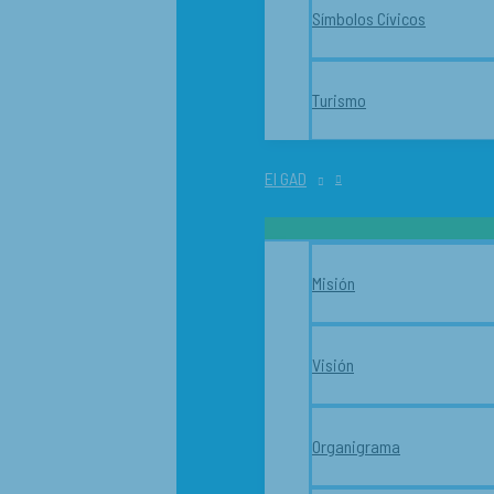
Símbolos Cívicos
Turismo
El GAD
Misión
Visión
Organigrama