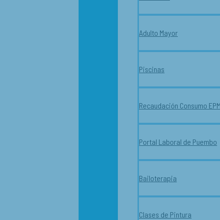
Adulto Mayor
Piscinas
Recaudación Consumo EP
Portal Laboral de Puembo
Bailoterapia
Clases de Pintura