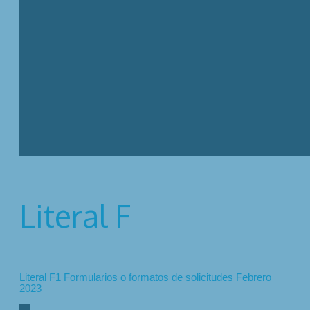
Literal F
Literal F1 Formularios o formatos de solicitudes Febrero
2023