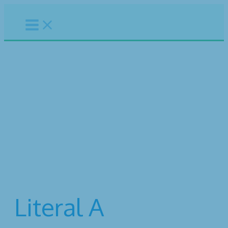
Ir
al
contenido
Diciembre 2023
Inicio
Transparencia
2023
Diciembre 2023
Literal A