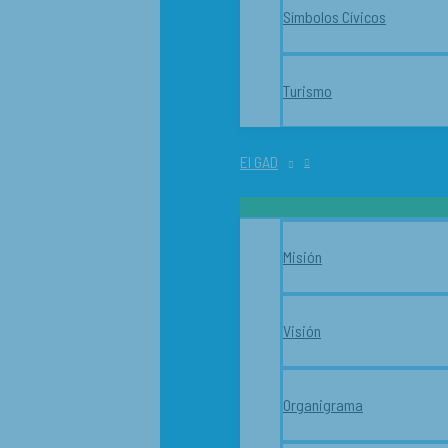
Símbolos Cívicos
Turismo
El GAD
Misión
Visión
Organigrama