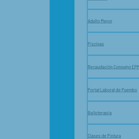
Adulto Mayor
Piscinas
Recaudación Consumo EP
Portal Laboral de Puembo
Bailoterapia
Clases de Pintura