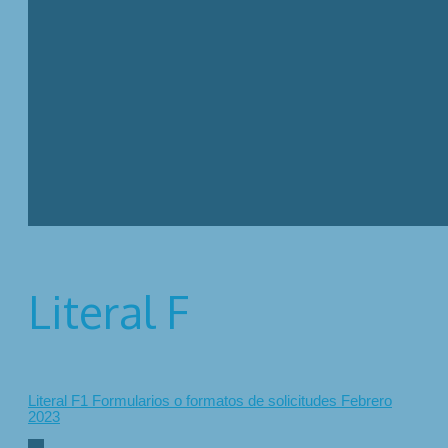
Literal F
Literal F1 Formularios o formatos de solicitudes Febrero
2023