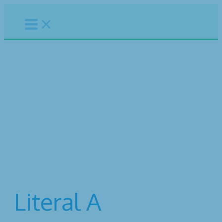
Ir
al
contenido
Abril 2023
Inicio
Transparencia
2023
Abril 2023
Literal A