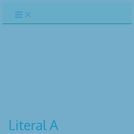
Ir
al
contenido
Enero 2021
Inicio
Transparencia
2021
Enero 2021
Literal A