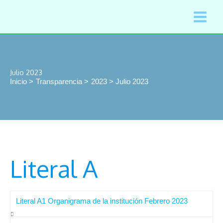
Ir
al
contenido
Julio 2023
Inicio
Transparencia
2023
Julio 2023
Literal A
Literal A1 Organigrama de la institución Febrero 2023