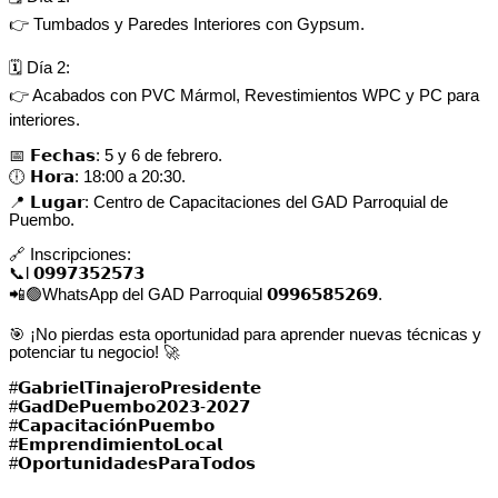
👉 Tumbados y Paredes Interiores con Gypsum.
🗓️ Día 2:
👉 Acabados con PVC Mármol, Revestimientos WPC y PC para
interiores.
📅 𝗙𝗲𝗰𝗵𝗮𝘀: 5 y 6 de febrero.
🕕 𝗛𝗼𝗿𝗮: 18:00 a 20:30.
📍 𝗟𝘂𝗴𝗮𝗿: Centro de Capacitaciones del GAD Parroquial de
Puembo.
🔗 Inscripciones:
📞l 𝟬𝟵𝟵𝟳𝟯𝟱𝟮𝟱𝟳𝟯
📲🟢WhatsApp del GAD Parroquial 𝟬𝟵𝟵𝟲𝟱𝟴𝟱𝟮𝟲𝟵.
🎯 ¡No pierdas esta oportunidad para aprender nuevas técnicas y
potenciar tu negocio! 🚀
#𝗚𝗮𝗯𝗿𝗶𝗲𝗹𝗧𝗶𝗻𝗮𝗷𝗲𝗿𝗼𝗣𝗿𝗲𝘀𝗶𝗱𝗲𝗻𝘁𝗲⁣
#𝗚𝗮𝗱𝗗𝗲𝗣𝘂𝗲𝗺𝗯𝗼⁣𝟮𝟬𝟮𝟯-𝟮𝟬𝟮𝟳
#𝗖𝗮𝗽𝗮𝗰𝗶𝘁𝗮𝗰𝗶𝗼́𝗻𝗣𝘂𝗲𝗺𝗯𝗼
#𝗘𝗺𝗽𝗿𝗲𝗻𝗱𝗶𝗺𝗶𝗲𝗻𝘁𝗼𝗟𝗼𝗰𝗮𝗹
#𝗢𝗽𝗼𝗿𝘁𝘂𝗻𝗶𝗱𝗮𝗱𝗲𝘀𝗣𝗮𝗿𝗮𝗧𝗼𝗱𝗼𝘀