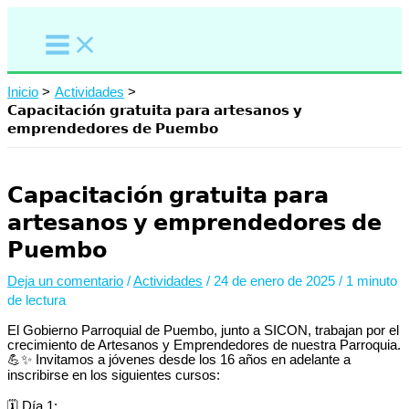
Ir
al
contenido
Inicio
Actividades
𝗖𝗮𝗽𝗮𝗰𝗶𝘁𝗮𝗰𝗶𝗼́𝗻 𝗴𝗿𝗮𝘁𝘂𝗶𝘁𝗮 𝗽𝗮𝗿𝗮 𝗮𝗿𝘁𝗲𝘀𝗮𝗻𝗼𝘀 𝘆
𝗲𝗺𝗽𝗿𝗲𝗻𝗱𝗲𝗱𝗼𝗿𝗲𝘀 𝗱𝗲 𝗣𝘂𝗲𝗺𝗯𝗼
𝗖𝗮𝗽𝗮𝗰𝗶𝘁𝗮𝗰𝗶𝗼́𝗻 𝗴𝗿𝗮𝘁𝘂𝗶𝘁𝗮 𝗽𝗮𝗿𝗮
𝗮𝗿𝘁𝗲𝘀𝗮𝗻𝗼𝘀 𝘆 𝗲𝗺𝗽𝗿𝗲𝗻𝗱𝗲𝗱𝗼𝗿𝗲𝘀 𝗱𝗲
𝗣𝘂𝗲𝗺𝗯𝗼
Deja un comentario
/
Actividades
/
24 de enero de 2025
/
1 minuto
de lectura
El Gobierno Parroquial de Puembo, junto a SICON, trabajan por el
crecimiento de Artesanos y Emprendedores de nuestra Parroquia.
💪✨ Invitamos a jóvenes desde los 16 años en adelante a
inscribirse en los siguientes cursos:
🗓️ Día 1: