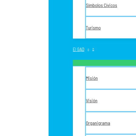
Símbolos Cívicos
Turismo
El GAD
Misión
Visión
Organigrama