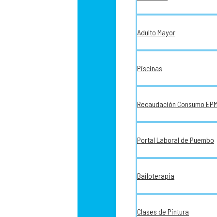
Adulto Mayor
Piscinas
Recaudación Consumo EP
Portal Laboral de Puembo
Bailoterapia
Clases de Pintura