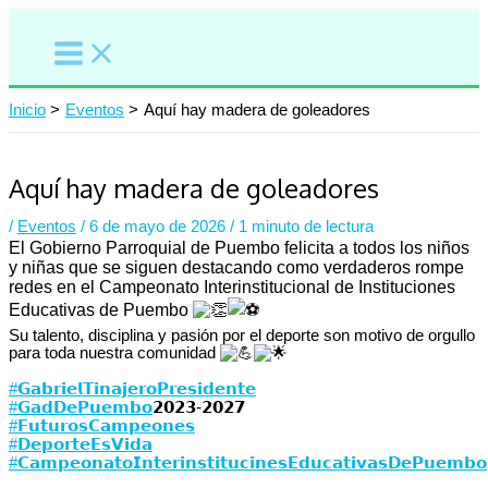
Ir
al
contenido
Inicio
Eventos
Aquí hay madera de goleadores
Aquí hay madera de goleadores
/
Eventos
/
6 de mayo de 2026
/
1 minuto de lectura
El Gobierno Parroquial de Puembo felicita a todos los niños
y niñas que se siguen destacando como verdaderos rompe
redes en el Campeonato Interinstitucional de Instituciones
Educativas de Puembo
Su talento, disciplina y pasión por el deporte son motivo de orgullo
para toda nuestra comunidad
#𝗚𝗮𝗯𝗿𝗶𝗲𝗹𝗧𝗶𝗻𝗮𝗷𝗲𝗿𝗼𝗣𝗿𝗲𝘀𝗶𝗱𝗲𝗻𝘁𝗲
#𝗚𝗮𝗱𝗗𝗲𝗣𝘂𝗲𝗺𝗯𝗼
⁣𝟮𝟬𝟮𝟯-𝟮𝟬𝟮𝟳
#𝗙𝘂𝘁𝘂𝗿𝗼𝘀𝗖𝗮𝗺𝗽𝗲𝗼𝗻𝗲𝘀
#𝗗𝗲𝗽𝗼𝗿𝘁𝗲𝗘𝘀𝗩𝗶𝗱𝗮
#𝗖𝗮𝗺𝗽𝗲𝗼𝗻𝗮𝘁𝗼𝗜𝗻𝘁𝗲𝗿𝗶𝗻𝘀𝘁𝗶𝘁𝘂𝗰𝗶𝗻𝗲𝘀𝗘𝗱𝘂𝗰𝗮𝘁𝗶𝘃𝗮𝘀𝗗𝗲𝗣𝘂𝗲𝗺𝗯𝗼