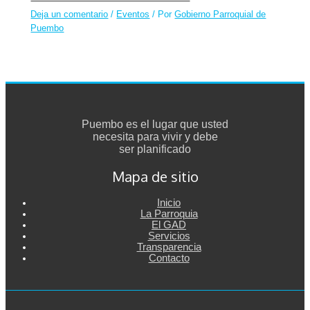
Deja un comentario
/
Eventos
/ Por
Gobierno Parroquial de
Puembo
Puembo es el lugar que usted
necesita para vivir y debe
ser planificado
Mapa de sitio
Inicio
La Parroquia
El GAD
Servicios
Transparencia
Contacto