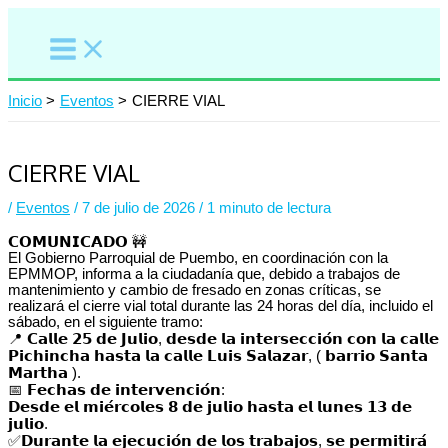
Ir
al
contenido
Inicio
Eventos
CIERRE VIAL
CIERRE VIAL
/
Eventos
/
7 de julio de 2026
/
1 minuto de lectura
𝗖𝗢𝗠𝗨𝗡𝗜𝗖𝗔𝗗𝗢 🚧
El Gobierno Parroquial de Puembo, en coordinación con la
EPMMOP, informa a la ciudadanía que, debido a trabajos de
mantenimiento y cambio de fresado en zonas críticas, se
realizará el cierre vial total durante las 24 horas del día, incluido el
sábado, en el siguiente tramo:
📍 𝗖𝗮𝗹𝗹𝗲 𝟮𝟱 𝗱𝗲 𝗝𝘂𝗹𝗶𝗼, 𝗱𝗲𝘀𝗱𝗲 𝗹𝗮 𝗶𝗻𝘁𝗲𝗿𝘀𝗲𝗰𝗰𝗶𝗼́𝗻 𝗰𝗼𝗻 𝗹𝗮 𝗰𝗮𝗹𝗹𝗲
𝗣𝗶𝗰𝗵𝗶𝗻𝗰𝗵𝗮 𝗵𝗮𝘀𝘁𝗮 𝗹𝗮 𝗰𝗮𝗹𝗹𝗲 𝗟𝘂𝗶𝘀 𝗦𝗮𝗹𝗮𝘇𝗮𝗿, ( 𝗯𝗮𝗿𝗿𝗶𝗼 𝗦𝗮𝗻𝘁𝗮
𝗠𝗮𝗿𝘁𝗵𝗮 ).
📅 𝗙𝗲𝗰𝗵𝗮𝘀 𝗱𝗲 𝗶𝗻𝘁𝗲𝗿𝘃𝗲𝗻𝗰𝗶𝗼́𝗻:
𝗗𝗲𝘀𝗱𝗲 𝗲𝗹 𝗺𝗶𝗲́𝗿𝗰𝗼𝗹𝗲𝘀 𝟴 𝗱𝗲 𝗷𝘂𝗹𝗶𝗼 𝗵𝗮𝘀𝘁𝗮 𝗲𝗹 𝗹𝘂𝗻𝗲𝘀 𝟭𝟯 𝗱𝗲
𝗷𝘂𝗹𝗶𝗼.
✅𝗗𝘂𝗿𝗮𝗻𝘁𝗲 𝗹𝗮 𝗲𝗷𝗲𝗰𝘂𝗰𝗶𝗼́𝗻 𝗱𝗲 𝗹𝗼𝘀 𝘁𝗿𝗮𝗯𝗮𝗷𝗼𝘀, 𝘀𝗲 𝗽𝗲𝗿𝗺𝗶𝘁𝗶𝗿𝗮́