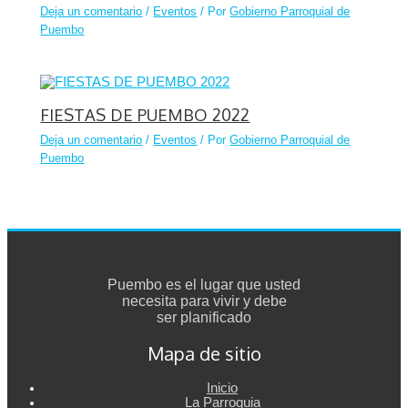
Deja un comentario
/
Eventos
/ Por
Gobierno Parroquial de
Puembo
FIESTAS DE PUEMBO 2022
Deja un comentario
/
Eventos
/ Por
Gobierno Parroquial de
Puembo
Puembo es el lugar que usted
necesita para vivir y debe
ser planificado
Mapa de sitio
Inicio
La Parroquia