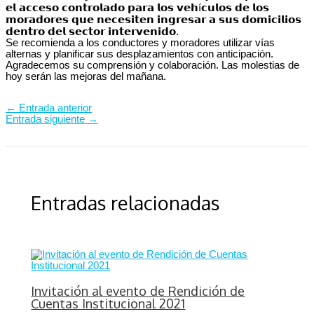
𝗲𝗹 𝗮𝗰𝗰𝗲𝘀𝗼 𝗰𝗼𝗻𝘁𝗿𝗼𝗹𝗮𝗱𝗼 𝗽𝗮𝗿𝗮 𝗹𝗼𝘀 𝘃𝗲𝗵í𝗰𝘂𝗹𝗼𝘀 𝗱𝗲 𝗹𝗼𝘀
𝗺𝗼𝗿𝗮𝗱𝗼𝗿𝗲𝘀 𝗾𝘂𝗲 𝗻𝗲𝗰𝗲𝘀𝗶𝘁𝗲𝗻 𝗶𝗻𝗴𝗿𝗲𝘀𝗮𝗿 𝗮 𝘀𝘂𝘀 𝗱𝗼𝗺𝗶𝗰𝗶𝗹𝗶𝗼𝘀
𝗱𝗲𝗻𝘁𝗿𝗼 𝗱𝗲𝗹 𝘀𝗲𝗰𝘁𝗼𝗿 𝗶𝗻𝘁𝗲𝗿𝘃𝗲𝗻𝗶𝗱𝗼.
Se recomienda a los conductores y moradores utilizar vías
alternas y planificar sus desplazamientos con anticipación.
Agradecemos su comprensión y colaboración. Las molestias de
hoy serán las mejoras del mañana.
←
Entrada anterior
Entrada siguiente
→
Entradas relacionadas
Invitación al evento de Rendición de
Cuentas Institucional 2021