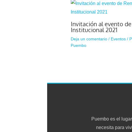
Invitación al evento d
Institucional 2021
Deja un comentario
/
Eventos
/ 
Puembo
Puembo es el lugar
necesita para viv