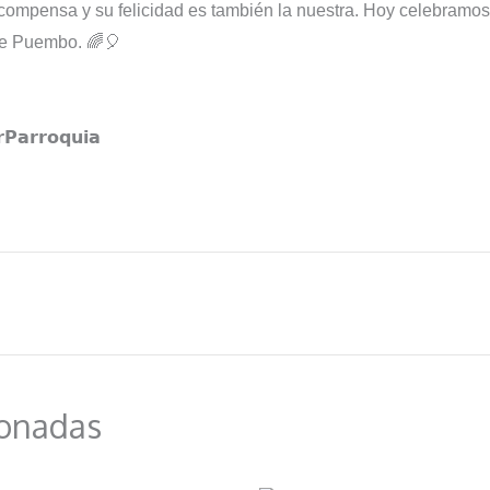
compensa y su felicidad es también la nuestra. Hoy celebramos
 de Puembo. 🌈🎈
𝗿𝗿𝗼𝗾𝘂𝗶𝗮⁣⁣⁣⁣⁣
ionadas