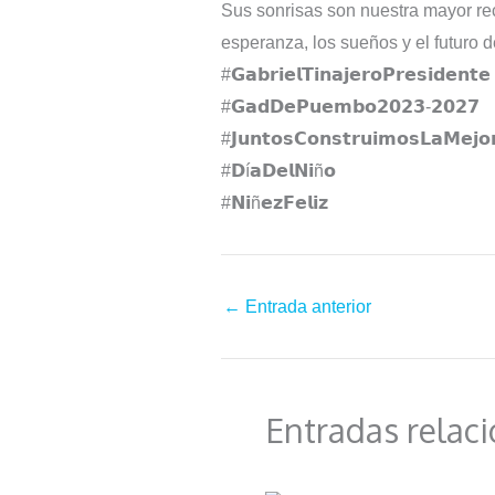
Sus sonrisas son nuestra mayor re
esperanza, los sueños y el futuro
#𝗚𝗮𝗯𝗿𝗶𝗲𝗹𝗧𝗶𝗻𝗮𝗷𝗲𝗿𝗼𝗣𝗿𝗲𝘀𝗶𝗱𝗲𝗻𝘁𝗲⁣⁣⁣⁣⁣
#𝗚𝗮𝗱𝗗𝗲𝗣𝘂𝗲𝗺𝗯𝗼𝟮𝟬𝟮𝟯-𝟮𝟬𝟮𝟳⁣⁣⁣⁣⁣
#𝗝𝘂𝗻𝘁𝗼𝘀𝗖𝗼𝗻𝘀𝘁𝗿𝘂𝗶𝗺𝗼𝘀𝗟𝗮𝗠𝗲𝗷𝗼𝗿𝗣
#𝗗í𝗮𝗗𝗲𝗹𝗡𝗶ñ𝗼
#𝗡𝗶ñ𝗲𝘇𝗙𝗲𝗹𝗶𝘇
←
Entrada anterior
Entradas relac