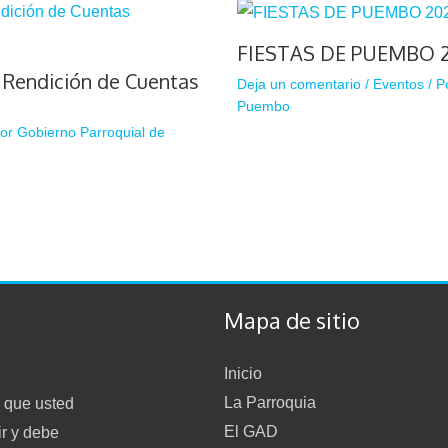
FIESTAS DE PUEMBO 
e Rendición de Cuentas
Deja un comentario
/
Eventos
/ P
Puembo
Por
Gobierno Parroquial de
Mapa de sitio
Inicio
La Parroquia
 que usted
El GAD
ir y debe