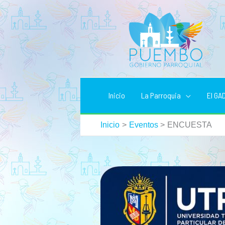
Ir
al
contenido
Inicio
La Parroquia
El GA
Inicio
Eventos
ENCUESTA