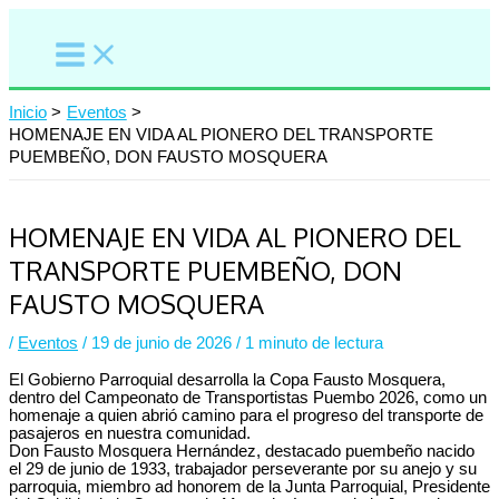
Ir
al
contenido
Inicio
Eventos
HOMENAJE EN VIDA AL PIONERO DEL TRANSPORTE
PUEMBEÑO, DON FAUSTO MOSQUERA
HOMENAJE EN VIDA AL PIONERO DEL
TRANSPORTE PUEMBEÑO, DON
FAUSTO MOSQUERA
/
Eventos
/
19 de junio de 2026
/
1 minuto de lectura
El Gobierno Parroquial desarrolla la Copa Fausto Mosquera,
dentro del Campeonato de Transportistas Puembo 2026, como un
homenaje a quien abrió camino para el progreso del transporte de
pasajeros en nuestra comunidad.
Don Fausto Mosquera Hernández, destacado puembeño nacido
el 29 de junio de 1933, trabajador perseverante por su anejo y su
parroquia, miembro ad honorem de la Junta Parroquial, Presidente