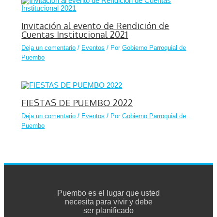
Invitación al evento de Rendición de
Cuentas Institucional 2021
Deja un comentario
/
Eventos
/ Por
Gobierno Parroquial de
Puembo
FIESTAS DE PUEMBO 2022
Deja un comentario
/
Eventos
/ Por
Gobierno Parroquial de
Puembo
Puembo es el lugar que usted
necesita para vivir y debe
ser planificado