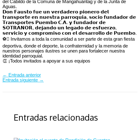
del Cabildo de la Comuna de Mangahuántag y de la Junta de
Aguas.
𝗗𝗼𝗻 𝗙𝗮𝘂𝘀𝘁𝗼 𝗳𝘂𝗲 𝘂𝗻 𝘃𝗲𝗿𝗱𝗮𝗱𝗲𝗿𝗼 𝗽𝗶𝗼𝗻𝗲𝗿𝗼 𝗱𝗲𝗹
𝘁𝗿𝗮𝗻𝘀𝗽𝗼𝗿𝘁𝗲 𝗲𝗻 𝗻𝘂𝗲𝘀𝘁𝗿𝗮 𝗽𝗮𝗿𝗿𝗼𝗾𝘂𝗶𝗮, 𝘀𝗼𝗰𝗶𝗼 𝗳𝘂𝗻𝗱𝗮𝗱𝗼𝗿 𝗱𝗲
𝗧𝗿𝗮𝗻𝘀𝗽𝗼𝗿𝘁𝗲𝘀 𝗣𝘂𝗲𝗺𝗯𝗼 𝗖.𝗔. 𝘆 𝗳𝘂𝗻𝗱𝗮𝗱𝗼𝗿 𝗱𝗲
𝗦𝗢𝗧𝗥𝗔𝗡𝗢𝗥, 𝗱𝗲𝗷𝗮𝗻𝗱𝗼 𝘂𝗻 𝗹𝗲𝗴𝗮𝗱𝗼 𝗱𝗲 𝗲𝘀𝗳𝘂𝗲𝗿𝘇𝗼,
𝘀𝗲𝗿𝘃𝗶𝗰𝗶𝗼 𝘆 𝗰𝗼𝗺𝗽𝗿𝗼𝗺𝗶𝘀𝗼 𝗰𝗼𝗻 𝗲𝗹 𝗱𝗲𝘀𝗮𝗿𝗿𝗼𝗹𝗹𝗼 𝗱𝗲 𝗣𝘂𝗲𝗺𝗯𝗼.
⚽ Invitamos a toda la comunidad a ser parte de esta gran fiesta
deportiva, donde el deporte, la confraternidad y la memoria de
nuestros personajes ilustres se unen para fortalecer nuestra
identidad parroquial.
👏 ¡Todos invitados a apoyar a sus equipos
←
Entrada anterior
Entrada siguiente
→
Entradas relacionadas