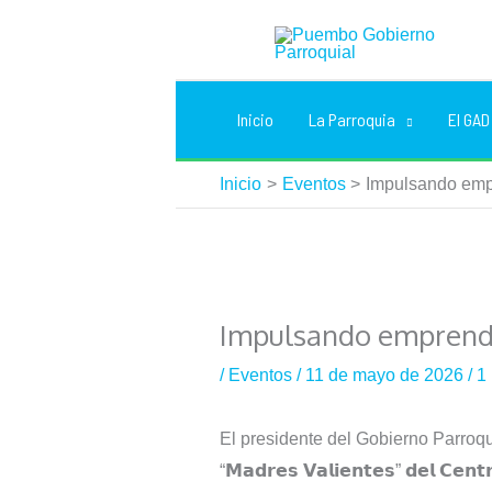
Ir
al
contenido
Inicio
La Parroquia
El GAD
Inicio
Eventos
Impulsando emp
Impulsando emprendi
/
Eventos
/
11 de mayo de 2026
/
1
El presidente del Gobierno Parroqu
“𝗠𝗮𝗱𝗿𝗲𝘀 𝗩𝗮𝗹𝗶𝗲𝗻𝘁𝗲𝘀” 𝗱𝗲𝗹 𝗖𝗲𝗻