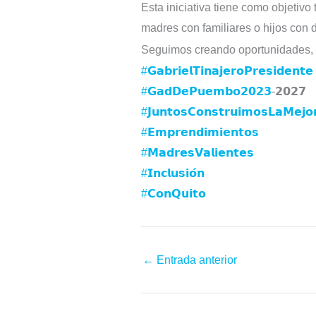
Esta iniciativa tiene como objetivo
madres con familiares o hijos con
Seguimos creando oportunidades, 
#𝗚𝗮𝗯𝗿𝗶𝗲𝗹𝗧𝗶𝗻𝗮𝗷𝗲𝗿𝗼𝗣𝗿𝗲𝘀𝗶𝗱𝗲𝗻𝘁𝗲
#𝗚𝗮𝗱𝗗𝗲𝗣𝘂𝗲𝗺𝗯𝗼𝟮𝟬𝟮𝟯
-𝟮𝟬𝟮𝟳⁣⁣⁣⁣⁣
#𝗝𝘂𝗻𝘁𝗼𝘀𝗖𝗼𝗻𝘀𝘁𝗿𝘂𝗶𝗺𝗼𝘀𝗟𝗮𝗠𝗲𝗷𝗼
#𝗘𝗺𝗽𝗿𝗲𝗻𝗱𝗶𝗺𝗶𝗲𝗻𝘁𝗼𝘀
#𝗠𝗮𝗱𝗿𝗲𝘀𝗩𝗮𝗹𝗶𝗲𝗻𝘁𝗲𝘀
#𝗜𝗻𝗰𝗹𝘂𝘀𝗶𝗼́𝗻
#𝗖𝗼𝗻𝗤𝘂𝗶𝘁𝗼
←
Entrada anterior