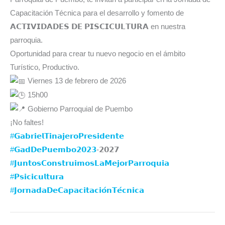
Capacitación Técnica para el desarrollo y fomento de
𝗔𝗖𝗧𝗜𝗩𝗜𝗗𝗔𝗗𝗘𝗦 𝗗𝗘 𝗣𝗜𝗦𝗖𝗜𝗖𝗨𝗟𝗧𝗨𝗥𝗔 en nuestra
parroquia.
Oportunidad para crear tu nuevo negocio en el ámbito
Turístico, Productivo.
Viernes 13 de febrero de 2026
15h00
Gobierno Parroquial de Puembo
¡No faltes!
#𝗚𝗮𝗯𝗿𝗶𝗲𝗹𝗧𝗶𝗻𝗮𝗷𝗲𝗿𝗼𝗣𝗿𝗲𝘀𝗶𝗱𝗲𝗻𝘁𝗲
#𝗚𝗮𝗱𝗗𝗲𝗣𝘂𝗲𝗺𝗯𝗼𝟮𝟬𝟮𝟯
-𝟮𝟬𝟮𝟳⁣⁣⁣⁣⁣
#𝗝𝘂𝗻𝘁𝗼𝘀𝗖𝗼𝗻𝘀𝘁𝗿𝘂𝗶𝗺𝗼𝘀𝗟𝗮𝗠𝗲𝗷𝗼𝗿𝗣𝗮𝗿𝗿𝗼𝗾𝘂𝗶𝗮
#𝗣𝘀𝗶𝗰𝗶𝗰𝘂𝗹𝘁𝘂𝗿𝗮
#𝗝𝗼𝗿𝗻𝗮𝗱𝗮𝗗𝗲𝗖𝗮𝗽𝗮𝗰𝗶𝘁𝗮𝗰𝗶𝗼́𝗻𝗧𝗲́𝗰𝗻𝗶𝗰𝗮