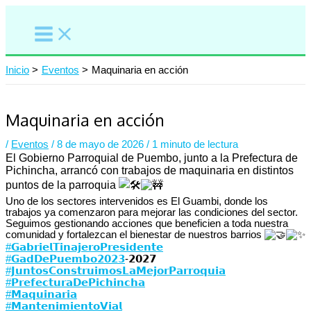
Ir
al
contenido
Inicio
Eventos
Maquinaria en acción
Maquinaria en acción
/
Eventos
/
8 de mayo de 2026
/
1 minuto de lectura
El Gobierno Parroquial de Puembo, junto a la Prefectura de
Pichincha, arrancó con trabajos de maquinaria en distintos
puntos de la parroquia
Uno de los sectores intervenidos es El Guambi, donde los
trabajos ya comenzaron para mejorar las condiciones del sector.
Seguimos gestionando acciones que beneficien a toda nuestra
comunidad y fortalezcan el bienestar de nuestros barrios
#𝗚𝗮𝗯𝗿𝗶𝗲𝗹𝗧𝗶𝗻𝗮𝗷𝗲𝗿𝗼𝗣𝗿𝗲𝘀𝗶𝗱𝗲𝗻𝘁𝗲
#𝗚𝗮𝗱𝗗𝗲𝗣𝘂𝗲𝗺𝗯𝗼𝟮𝟬𝟮𝟯
-𝟮𝟬𝟮𝟳⁣⁣⁣⁣⁣
#𝗝𝘂𝗻𝘁𝗼𝘀𝗖𝗼𝗻𝘀𝘁𝗿𝘂𝗶𝗺𝗼𝘀𝗟𝗮𝗠𝗲𝗷𝗼𝗿𝗣𝗮𝗿𝗿𝗼𝗾𝘂𝗶𝗮
#𝗣𝗿𝗲𝗳𝗲𝗰𝘁𝘂𝗿𝗮𝗗𝗲𝗣𝗶𝗰𝗵𝗶𝗻𝗰𝗵𝗮
#𝗠𝗮𝗾𝘂𝗶𝗻𝗮𝗿𝗶𝗮
#𝗠𝗮𝗻𝘁𝗲𝗻𝗶𝗺𝗶𝗲𝗻𝘁𝗼𝗩𝗶𝗮𝗹