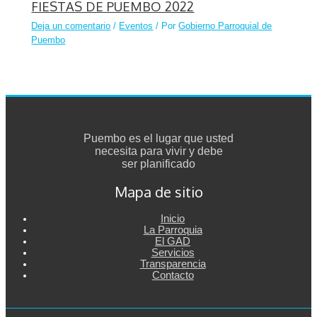
FIESTAS DE PUEMBO 2022
Deja un comentario
/
Eventos
/ Por
Gobierno Parroquial de
Puembo
Puembo es el lugar que usted
necesita para vivir y debe
ser planificado
Mapa de sitio
Inicio
La Parroquia
El GAD
Servicios
Transparencia
Contacto