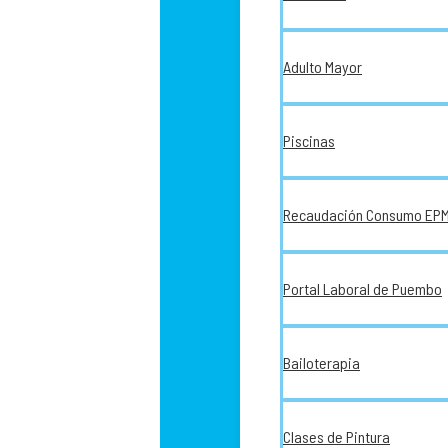
Adulto Mayor
Piscinas
Recaudación Consumo EP
Portal Laboral de Puembo
Bailoterapia
Clases de Pintura