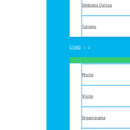
Símbolos Cívicos
Turismo
El GAD
Misión
Visión
Organigrama