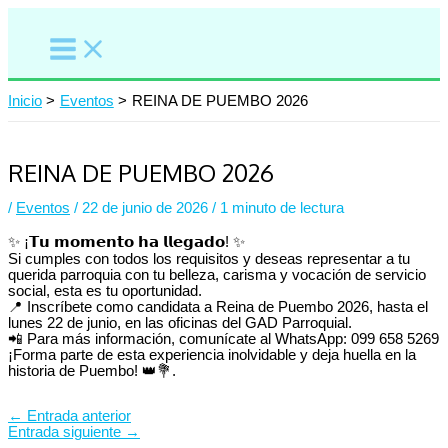
Ir
al
contenido
Inicio
Eventos
REINA DE PUEMBO 2026
REINA DE PUEMBO 2026
/
Eventos
/
22 de junio de 2026
/
1 minuto de lectura
✨ ¡𝗧𝘂 𝗺𝗼𝗺𝗲𝗻𝘁𝗼 𝗵𝗮 𝗹𝗹𝗲𝗴𝗮𝗱𝗼! ✨
Si cumples con todos los requisitos y deseas representar a tu
querida parroquia con tu belleza, carisma y vocación de servicio
social, esta es tu oportunidad.
📍 Inscríbete como candidata a Reina de Puembo 2026, hasta el
lunes 22 de junio, en las oficinas del GAD Parroquial.
📲 Para más información, comunícate al WhatsApp: 099 658 5269
¡Forma parte de esta experiencia inolvidable y deja huella en la
historia de Puembo! 👑💐.
←
Entrada anterior
Entrada siguiente
→