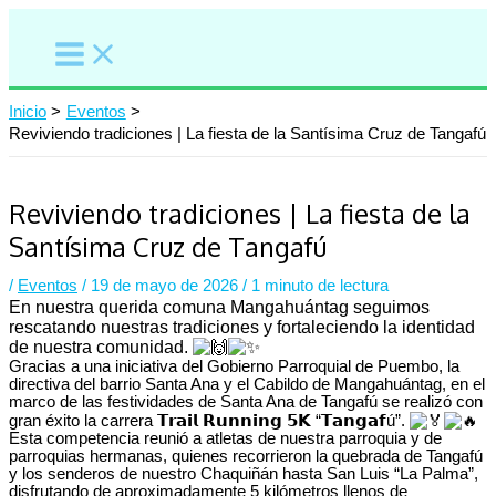
Ir
al
contenido
Inicio
Eventos
Reviviendo tradiciones | La fiesta de la Santísima Cruz de Tangafú
Reviviendo tradiciones | La fiesta de la
Santísima Cruz de Tangafú
/
Eventos
/
19 de mayo de 2026
/
1 minuto de lectura
En nuestra querida comuna Mangahuántag seguimos
rescatando nuestras tradiciones y fortaleciendo la identidad
de nuestra comunidad.
Gracias a una iniciativa del Gobierno Parroquial de Puembo, la
directiva del barrio Santa Ana y el Cabildo de Mangahuántag, en el
marco de las festividades de Santa Ana de Tangafú se realizó con
gran éxito la carrera 𝗧𝗿𝗮𝗶𝗹 𝗥𝘂𝗻𝗻𝗶𝗻𝗴 𝟱𝗞 “𝗧𝗮𝗻𝗴𝗮𝗳ú”.
Esta competencia reunió a atletas de nuestra parroquia y de
parroquias hermanas, quienes recorrieron la quebrada de Tangafú
y los senderos de nuestro Chaquiñán hasta San Luis “La Palma”,
disfrutando de aproximadamente 5 kilómetros llenos de