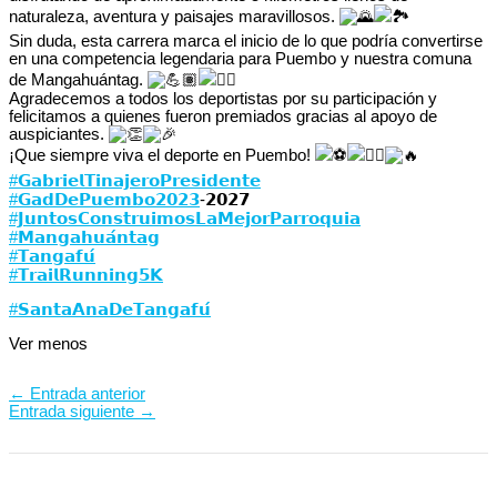
naturaleza, aventura y paisajes maravillosos.
Sin duda, esta carrera marca el inicio de lo que podría convertirse
en una competencia legendaria para Puembo y nuestra comuna
de Mangahuántag.
Agradecemos a todos los deportistas por su participación y
felicitamos a quienes fueron premiados gracias al apoyo de
auspiciantes.
¡Que siempre viva el deporte en Puembo!
#𝗚𝗮𝗯𝗿𝗶𝗲𝗹𝗧𝗶𝗻𝗮𝗷𝗲𝗿𝗼𝗣𝗿𝗲𝘀𝗶𝗱𝗲𝗻𝘁𝗲
#𝗚𝗮𝗱𝗗𝗲𝗣𝘂𝗲𝗺𝗯𝗼𝟮𝟬𝟮𝟯
-𝟮𝟬𝟮𝟳⁣⁣⁣⁣⁣
#𝗝𝘂𝗻𝘁𝗼𝘀𝗖𝗼𝗻𝘀𝘁𝗿𝘂𝗶𝗺𝗼𝘀𝗟𝗮𝗠𝗲𝗷𝗼𝗿𝗣𝗮𝗿𝗿𝗼𝗾𝘂𝗶𝗮
#𝗠𝗮𝗻𝗴𝗮𝗵𝘂𝗮́𝗻𝘁𝗮𝗴
#𝗧𝗮𝗻𝗴𝗮𝗳𝘂́
#𝗧𝗿𝗮𝗶𝗹𝗥𝘂𝗻𝗻𝗶𝗻𝗴𝟱𝗞
#𝗦𝗮𝗻𝘁𝗮𝗔𝗻𝗮𝗗𝗲𝗧𝗮𝗻𝗴𝗮𝗳𝘂́
Ver menos
←
Entrada anterior
Entrada siguiente
→