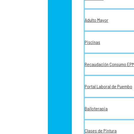
Adulto Mayor
Piscinas
Recaudación Consumo EP
Portal Laboral de Puembo
Bailoterapia
Clases de Pintura