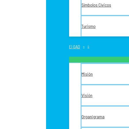
Símbolos Cívicos
Turismo
El GAD
Misión
Visión
Organigrama