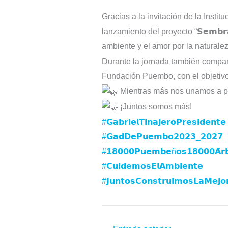
Gracias a la invitación de la Insti
lanzamiento del proyecto “𝗦𝗲𝗺𝗯𝗿𝗮𝗻
ambiente y el amor por la naturale
Durante la jornada también compartimos
Fundación Puembo, con el objetivo
Mientras más nos unamos a pl
¡Juntos somos más!
#𝗚𝗮𝗯𝗿𝗶𝗲𝗹𝗧𝗶𝗻𝗮𝗷𝗲𝗿𝗼𝗣𝗿𝗲𝘀𝗶𝗱𝗲𝗻𝘁𝗲
#𝗚𝗮𝗱𝗗𝗲𝗣𝘂𝗲𝗺𝗯𝗼𝟮𝟬𝟮𝟯_𝟮𝟬𝟮𝟳
#𝟭𝟴𝟬𝟬𝟬𝗣𝘂𝗲𝗺𝗯𝗲ñ𝗼𝘀𝟭𝟴𝟬𝟬𝟬𝗔́𝗿𝗯
#𝗖𝘂𝗶𝗱𝗲𝗺𝗼𝘀𝗘𝗹𝗔𝗺𝗯𝗶𝗲𝗻𝘁𝗲
#𝗝𝘂𝗻𝘁𝗼𝘀𝗖𝗼𝗻𝘀𝘁𝗿𝘂𝗶𝗺𝗼𝘀𝗟𝗮𝗠𝗲𝗷𝗼