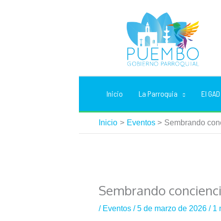
Ir
al
contenido
Inicio
La Parroquia
El GAD
Inicio
Eventos
Sembrando conci
Sembrando conciencia
/
Eventos
/
5 de marzo de 2026
/
1 