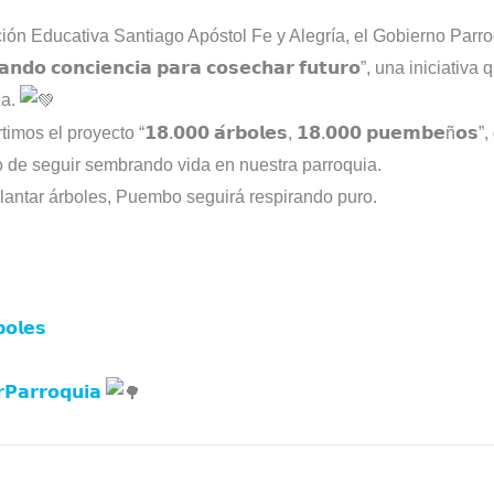
tución Educativa Santiago Apóstol Fe y Alegría, el Gobierno Parr
𝗼 𝗰𝗼𝗻𝗰𝗶𝗲𝗻𝗰𝗶𝗮 𝗽𝗮𝗿𝗮 𝗰𝗼𝘀𝗲𝗰𝗵𝗮𝗿 𝗳𝘂𝘁𝘂𝗿𝗼”, una inicia
za.
 el proyecto “𝟭𝟴.𝟬𝟬𝟬 𝗮́𝗿𝗯𝗼𝗹𝗲𝘀, 𝟭𝟴.𝟬𝟬𝟬 𝗽𝘂𝗲𝗺𝗯𝗲ñ𝗼
 de seguir sembrando vida en nuestra parroquia.
antar árboles, Puembo seguirá respirando puro.
𝗼𝗹𝗲𝘀
𝗣𝗮𝗿𝗿𝗼𝗾𝘂𝗶𝗮