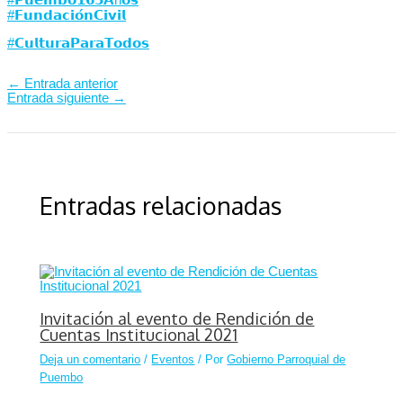
#𝗙𝘂𝗻𝗱𝗮𝗰𝗶𝗼́𝗻𝗖𝗶𝘃𝗶𝗹
#𝗖𝘂𝗹𝘁𝘂𝗿𝗮𝗣𝗮𝗿𝗮𝗧𝗼𝗱𝗼𝘀
←
Entrada anterior
Entrada siguiente
→
Entradas relacionadas
Invitación al evento de Rendición de
Cuentas Institucional 2021
Deja un comentario
/
Eventos
/ Por
Gobierno Parroquial de
Puembo