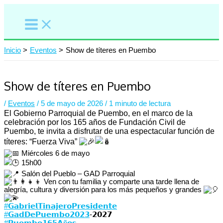
Ir
al
contenido
Inicio
Eventos
Show de títeres en Puembo
Show de títeres en Puembo
/
Eventos
/
5 de mayo de 2026
/
1 minuto de lectura
El Gobierno Parroquial de Puembo, en el marco de la
celebración por los 165 años de Fundación Civil de
Puembo, te invita a disfrutar de una espectacular función de
títeres: “Fuerza Viva”
Miércoles 6 de mayo
15h00
Salón del Pueblo – GAD Parroquial
Ven con tu familia y comparte una tarde llena de
alegría, cultura y diversión para los más pequeños y grandes
#𝗚𝗮𝗯𝗿𝗶𝗲𝗹𝗧𝗶𝗻𝗮𝗷𝗲𝗿𝗼𝗣𝗿𝗲𝘀𝗶𝗱𝗲𝗻𝘁𝗲
#𝗚𝗮𝗱𝗗𝗲𝗣𝘂𝗲𝗺𝗯𝗼𝟮𝟬𝟮𝟯
-𝟮𝟬𝟮𝟳⁣
#𝗣𝘂𝗲𝗺𝗯𝗼𝟭𝟲𝟱𝗔ñ𝗼𝘀