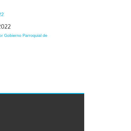
2022
or
Gobierno Parroquial de