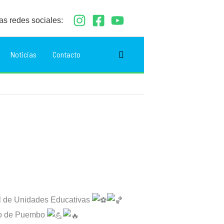
as redes sociales:
Buscar
Noticias
Contacto
al de Unidades Educativas
iseo de Puembo