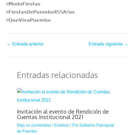
#𝗠𝗼𝗱𝗼𝗙𝗶𝗲𝘀𝘁𝗮𝘀⁣
#𝗙𝗶𝗲𝘀𝘁𝗮𝘀𝗗𝗲𝗣𝘂𝗲𝗺𝗯𝗼𝟰𝟱𝟱𝗔ñ𝗼𝘀
#𝗤𝘂𝗲𝗩𝗶𝘃𝗮𝗣𝘂𝗲𝗺𝗯𝗼
←
Entrada anterior
Entrada siguiente
→
Entradas relacionadas
Invitación al evento de Rendición de
Cuentas Institucional 2021
Deja un comentario
/
Eventos
/ Por
Gobierno Parroquial
de Puembo