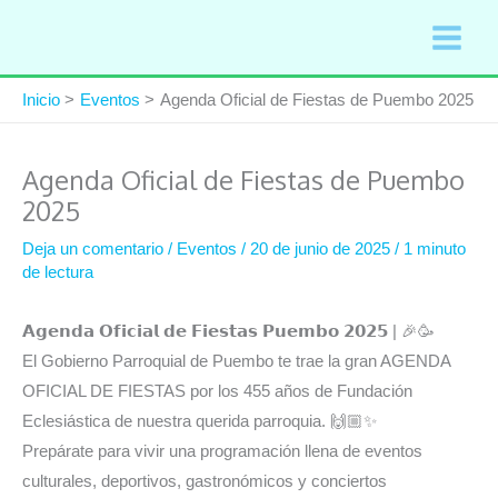
Ir
al
contenido
Inicio
Eventos
Agenda Oficial de Fiestas de Puembo 2025
Agenda Oficial de Fiestas de Puembo
2025
Deja un comentario
/
Eventos
/
20 de junio de 2025
/
1 minuto
de lectura
𝗔𝗴𝗲𝗻𝗱𝗮 𝗢𝗳𝗶𝗰𝗶𝗮𝗹 𝗱𝗲 𝗙𝗶𝗲𝘀𝘁𝗮𝘀 𝗣𝘂𝗲𝗺𝗯𝗼 𝟮𝟬𝟮𝟱 | 🎉🥳
El Gobierno Parroquial de Puembo te trae la gran AGENDA
OFICIAL DE FIESTAS por los 455 años de Fundación
Eclesiástica de nuestra querida parroquia. 🙌🏼✨
Prepárate para vivir una programación llena de eventos
culturales, deportivos, gastronómicos y conciertos