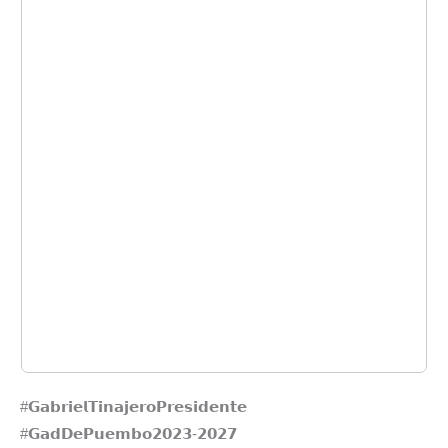
#𝗚𝗮𝗯𝗿𝗶𝗲𝗹𝗧𝗶𝗻𝗮𝗷𝗲𝗿𝗼𝗣𝗿𝗲𝘀𝗶𝗱𝗲𝗻𝘁𝗲⁣
#𝗚𝗮𝗱𝗗𝗲𝗣𝘂𝗲𝗺𝗯𝗼⁣𝟮𝟬𝟮𝟯-𝟮𝟬𝟮𝟳