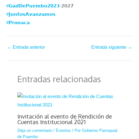
#𝗚𝗮𝗱𝗗𝗲𝗣𝘂𝗲𝗺𝗯𝗼𝟮𝟬𝟮𝟯
-𝟮𝟬𝟮𝟳
#𝗝𝘂𝗻𝘁𝗼𝘀𝗔𝘃𝗮𝗻𝘇𝗮𝗺𝗼𝘀
#𝗣𝗿𝗼𝗻𝗮𝗰𝗮
←
Entrada anterior
Entrada siguiente
→
Entradas relacionadas
Invitación al evento de Rendición de
Cuentas Institucional 2021
Deja un comentario
/
Eventos
/ Por
Gobierno Parroquial
de Puembo