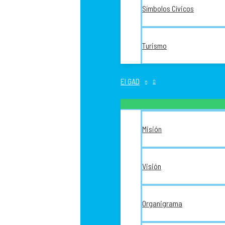
Símbolos Cívicos
Turismo
El GAD
Misión
Visión
Organigrama