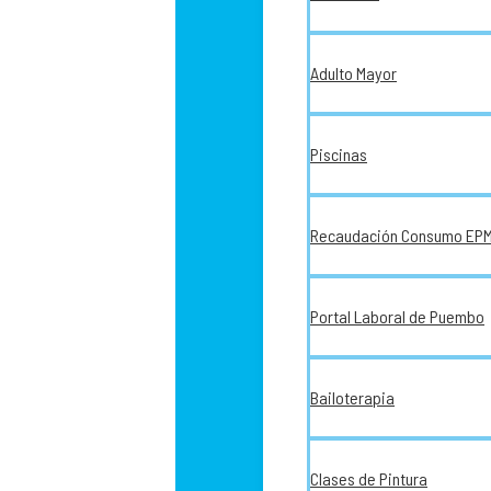
Adulto Mayor
Piscinas
Recaudación Consumo EP
Portal Laboral de Puembo
Bailoterapia
Clases de Pintura