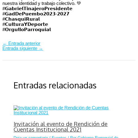
nuestra identidad y trabajo colectivo. 💚
#𝗚𝗮𝗯𝗿𝗶𝗲𝗹𝗧𝗶𝗻𝗮𝗷𝗲𝗿𝗼𝗣𝗿𝗲𝘀𝗶𝗱𝗲𝗻𝘁𝗲⁣⁣⁣⁣⁣
#𝗚𝗮𝗱𝗗𝗲𝗣𝘂𝗲𝗺𝗯𝗼𝟮𝟬𝟮𝟯-𝟮𝟬𝟮𝟳⁣⁣⁣⁣⁣
#𝗖𝗵𝗮𝘀𝗾𝘂𝗶𝗥𝘂𝗿𝗮𝗹
#𝗖𝘂𝗹𝘁𝘂𝗿𝗮𝗬𝗗𝗲𝗽𝗼𝗿𝘁𝗲
#𝗢𝗿𝗴𝘂𝗹𝗹𝗼𝗣𝗮𝗿𝗿𝗼𝗾𝘂𝗶𝗮𝗹
←
Entrada anterior
Entrada siguiente
→
Entradas relacionadas
Invitación al evento de Rendición de
Cuentas Institucional 2021
Deja un comentario
/
Eventos
/ Por
Gobierno Parroquial de