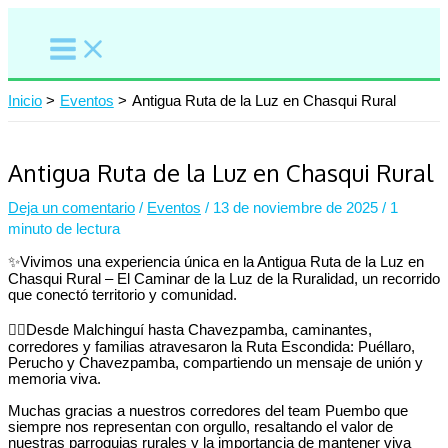
Ir
al
contenido
Inicio
Eventos
Antigua Ruta de la Luz en Chasqui Rural
Antigua Ruta de la Luz en Chasqui Rural
Deja un comentario
/
Eventos
/
13 de noviembre de 2025
/
1
minuto de lectura
✨Vivimos una experiencia única en la Antigua Ruta de la Luz en
Chasqui Rural – El Caminar de la Luz de la Ruralidad, un recorrido
que conectó territorio y comunidad.⁣
🚶‍♂️Desde Malchinguí hasta Chavezpamba, caminantes,
corredores y familias atravesaron la Ruta Escondida: Puéllaro,
Perucho y Chavezpamba, compartiendo un mensaje de unión y
memoria viva.⁣
Muchas gracias a nuestros corredores del team Puembo que
siempre nos representan con orgullo, resaltando el valor de
nuestras parroquias rurales y la importancia de mantener viva