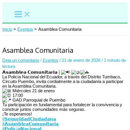
Ir
al
contenido
Inicio
Eventos
Asamblea Comunitaria
Asamblea Comunitaria
Deja un comentario
/
Eventos
/
21 de enero de 2026
/
1 minuto de
lectura
𝗔𝘀𝗮𝗺𝗯𝗹𝗲𝗮 𝗖𝗼𝗺𝘂𝗻𝗶𝘁𝗮𝗿𝗶𝗮 |
La Policía Nacional del Ecuador, a través del Distrito Tumbaco,
Circuito Puembo, invita cordialmente a la ciudadanía a participar
en la Asamblea Comunitaria.
Miércoles 21 de enero
17:00
GAD Parroquial de Puembo
Tu participación es fundamental para fortalecer la convivencia y
construir juntos comunidades más seguras.
¡Te esperamos!
#𝗦𝗲𝗴𝘂𝗿𝗶𝗱𝗮𝗱𝗖𝗶𝘂𝗱𝗮𝗱𝗮𝗻𝗮
#𝗔𝘀𝗮𝗺𝗯𝗹𝗲𝗮𝗖𝗼𝗺𝘂𝗻𝗶𝘁𝗮𝗿𝗶𝗮
#𝗣𝗼𝗹𝗶𝗰í𝗮𝗡𝗮𝗰𝗶𝗼𝗻𝗮𝗹