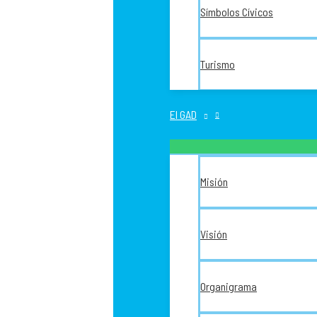
Símbolos Cívicos
Turismo
El GAD
Misión
Visión
Organigrama