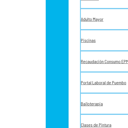
Adulto Mayor
Piscinas
Recaudación Consumo EP
Portal Laboral de Puembo
Bailoterapia
Clases de Pintura