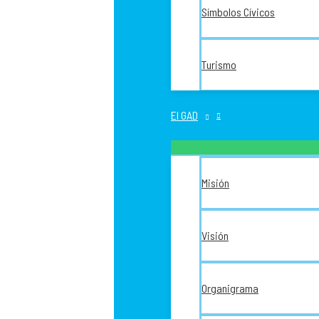
Símbolos Cívicos
Turismo
El GAD
Misión
Visión
Organigrama