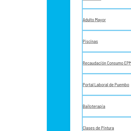
Adulto Mayor
Piscinas
Recaudación Consumo EP
Portal Laboral de Puembo
Bailoterapia
Clases de Pintura