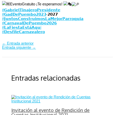
EventoGratuito ¡Te esperamos!
#𝗚𝗮𝗯𝗿𝗶𝗲𝗹𝗧𝗶𝗻𝗮𝗷𝗲𝗿𝗼𝗣𝗿𝗲𝘀𝗶𝗱𝗲𝗻𝘁𝗲
#𝗚𝗮𝗱𝗗𝗲𝗣𝘂𝗲𝗺𝗯𝗼𝟮𝟬𝟮𝟯
-𝟮𝟬𝟮𝟳⁣⁣⁣⁣⁣
#𝗝𝘂𝗻𝘁𝗼𝘀𝗖𝗼𝗻𝘀𝘁𝗿𝘂𝗶𝗺𝗼𝘀𝗟𝗮𝗠𝗲𝗷𝗼𝗿𝗣𝗮𝗿𝗿𝗼𝗾𝘂𝗶𝗮
#𝗖𝗮𝗿𝗻𝗮𝘃𝗮𝗹𝗗𝗲𝗣𝘂𝗲𝗺𝗯𝗼𝟮𝟬𝟮𝟲
#𝗟𝗮𝗙𝗶𝗲𝘀𝘁𝗮𝗘𝘀𝘁𝗮́𝗔𝗾𝘂í
#𝗗𝗲𝘀𝗳𝗶𝗹𝗲𝗖𝗮𝗿𝗻𝗮𝘃𝗮𝗹𝗲𝗿𝗼
←
Entrada anterior
Entrada siguiente
→
Entradas relacionadas
Invitación al evento de Rendición de
Cuentas Institucional 2021