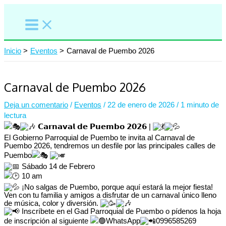
Ir
al
contenido
Inicio
Eventos
Carnaval de Puembo 2026
Carnaval de Puembo 2026
Deja un comentario
/
Eventos
/
22 de enero de 2026
/
1 minuto de
lectura
𝗖𝗮𝗿𝗻𝗮𝘃𝗮𝗹 𝗱𝗲 𝗣𝘂𝗲𝗺𝗯𝗼 𝟮𝟬𝟮𝟲 |
El Gobierno Parroquial de Puembo te invita al Carnaval de
Puembo 2026, tendremos un desfile por las principales calles de
Puembo
Sábado 14 de Febrero
10 am
¡No salgas de Puembo, porque aquí estará la mejor fiesta!
Ven con tu familia y amigos a disfrutar de un carnaval único lleno
de música, color y diversión.
Inscríbete en el Gad Parroquial de Puembo o pídenos la hoja
de inscripción al siguiente
WhatsApp
0996585269