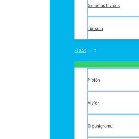
Símbolos Cívicos
Turismo
El GAD
Misión
Visión
Organigrama