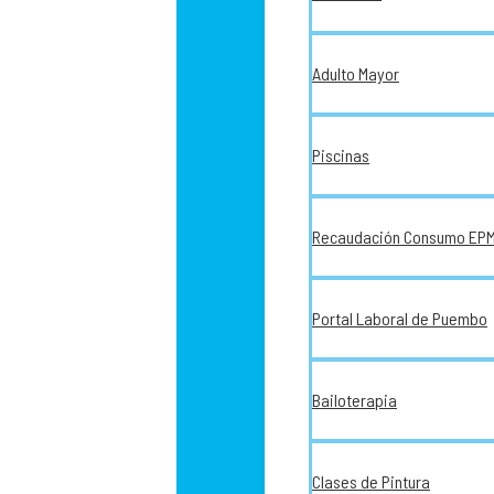
Adulto Mayor
Piscinas
Recaudación Consumo EP
Portal Laboral de Puembo
Bailoterapia
Clases de Pintura