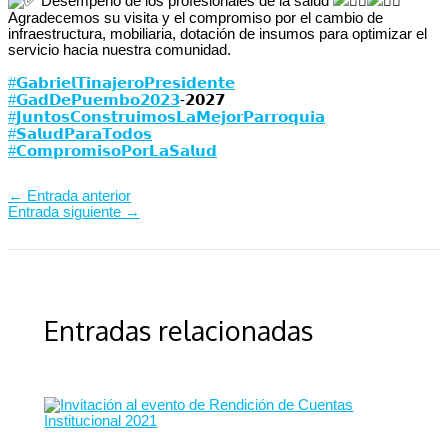
Desempeño de los profesionales de la salud
Agradecemos su visita y el compromiso por el cambio de
infraestructura, mobiliaria, dotación de insumos para optimizar el
servicio hacia nuestra comunidad.
#𝗚𝗮𝗯𝗿𝗶𝗲𝗹𝗧𝗶𝗻𝗮𝗷𝗲𝗿𝗼𝗣𝗿𝗲𝘀𝗶𝗱𝗲𝗻𝘁𝗲
#𝗚𝗮𝗱𝗗𝗲𝗣𝘂𝗲𝗺𝗯𝗼𝟮𝟬𝟮𝟯
-𝟮𝟬𝟮𝟳⁣⁣⁣⁣⁣
#𝗝𝘂𝗻𝘁𝗼𝘀𝗖𝗼𝗻𝘀𝘁𝗿𝘂𝗶𝗺𝗼𝘀𝗟𝗮𝗠𝗲𝗷𝗼𝗿𝗣𝗮𝗿𝗿𝗼𝗾𝘂𝗶𝗮
#𝗦𝗮𝗹𝘂𝗱𝗣𝗮𝗿𝗮𝗧𝗼𝗱𝗼𝘀
#𝗖𝗼𝗺𝗽𝗿𝗼𝗺𝗶𝘀𝗼𝗣𝗼𝗿𝗟𝗮𝗦𝗮𝗹𝘂𝗱
←
Entrada anterior
Entrada siguiente
→
Entradas relacionadas