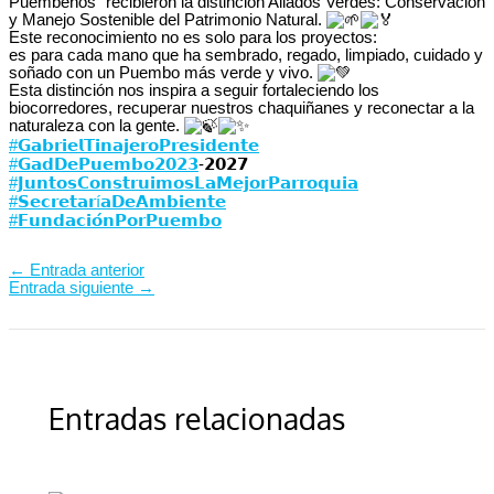
Puembeños” recibieron la distinción Aliados Verdes: Conservación
y Manejo Sostenible del Patrimonio Natural.
Este reconocimiento no es solo para los proyectos:
es para cada mano que ha sembrado, regado, limpiado, cuidado y
soñado con un Puembo más verde y vivo.
Esta distinción nos inspira a seguir fortaleciendo los
biocorredores, recuperar nuestros chaquiñanes y reconectar a la
naturaleza con la gente.
#𝗚𝗮𝗯𝗿𝗶𝗲𝗹𝗧𝗶𝗻𝗮𝗷𝗲𝗿𝗼𝗣𝗿𝗲𝘀𝗶𝗱𝗲𝗻𝘁𝗲
#𝗚𝗮𝗱𝗗𝗲𝗣𝘂𝗲𝗺𝗯𝗼𝟮𝟬𝟮𝟯
-𝟮𝟬𝟮𝟳⁣⁣⁣⁣⁣
#𝗝𝘂𝗻𝘁𝗼𝘀𝗖𝗼𝗻𝘀𝘁𝗿𝘂𝗶𝗺𝗼𝘀𝗟𝗮𝗠𝗲𝗷𝗼𝗿𝗣𝗮𝗿𝗿𝗼𝗾𝘂𝗶𝗮
#𝗦𝗲𝗰𝗿𝗲𝘁𝗮𝗿í𝗮𝗗𝗲𝗔𝗺𝗯𝗶𝗲𝗻𝘁𝗲
#𝗙𝘂𝗻𝗱𝗮𝗰𝗶𝗼́𝗻𝗣𝗼𝗿𝗣𝘂𝗲𝗺𝗯𝗼
←
Entrada anterior
Entrada siguiente
→
Entradas relacionadas