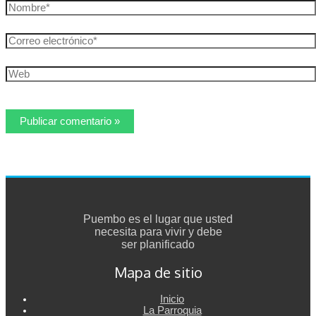
Nombre*
Correo
electrónico*
Web
Puembo es el lugar que usted
necesita para vivir y debe
ser planificado
Mapa de sitio
Inicio
La Parroquia