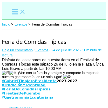
Ir
al
contenido
Inicio
Eventos
Feria de Comidas Típicas
Feria de Comidas Típicas
Deja un comentario
/
Eventos
/
24 de julio de 2025
/
1 minuto de
lectura
Disfruta de los sabores de nuestra tierra en el Festival de
Comidas Típicas este sábado 26 de julio en la Plaza Cívica
Luis Bravo a partir de las 10:00 AM.
¡Ven con tu familia y amigos y comparte lo mejor de
nuestra gastronomía. en un solo lugar!
#𝗚𝗮𝗯𝗿𝗶𝗲𝗹𝗧𝗶𝗻𝗮𝗷𝗲𝗿𝗼𝗣𝗿𝗲𝘀𝗶𝗱𝗲𝗻𝘁𝗲
⁣𝟮𝟬𝟮𝟯-𝟮𝟬𝟮𝟳
#𝗧𝗿𝗮𝗱𝗶𝗰𝗶𝗼́𝗻𝗬𝗜𝗱𝗲𝗻𝘁𝗶𝗱𝗮𝗱
#𝗙𝗲𝗿𝗶𝗮𝗗𝗲𝗖𝗼𝗺𝗶𝗱𝗮𝘀𝗧í𝗽𝗶𝗰𝗮𝘀
#𝗙𝗶𝗲𝘀𝘁𝗮𝘀𝗗𝗲𝗣𝘂𝗲𝗺𝗯𝗼
#𝗚𝗮𝘀𝘁𝗿𝗼𝗻𝗼𝗺í𝗮𝗘𝗰𝘂𝗮𝘁𝗼𝗿𝗶𝗮𝗻𝗮