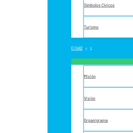
Símbolos Cívicos
Turismo
El GAD
Misión
Visión
Organigrama