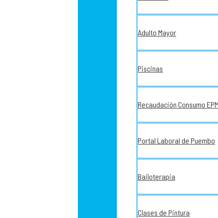
Adulto Mayor
Piscinas
Recaudación Consumo EP
Portal Laboral de Puembo
Bailoterapia
Clases de Pintura