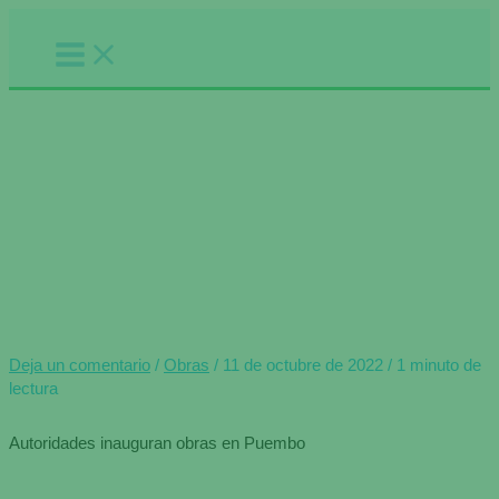
Ir
al
contenido
Inauguración 3 obras viales en
Puembo
Inicio
Obras
Inauguración 3 obras viales en Puembo
Deja un comentario
/
Obras
/
11 de octubre de 2022
/
1 minuto de
lectura
Autoridades inauguran obras en Puembo