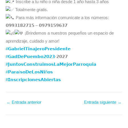
Inscribe a tu niño o niña desde 1 año hasta 3 años
Totalmente gratis.
Para más información comunícate a los números:
𝟬𝟵𝟵𝟯𝟭𝟴𝟮𝟳𝟭𝟱 – 𝟬𝟵𝟳𝟵𝟭𝟱𝟵𝟲𝟯𝟳
¡Brindemos a nuestros pequeños un espacio de
aprendizaje, cuidado y amor!
#𝗚𝗮𝗯𝗿𝗶𝗲𝗹𝗧𝗶𝗻𝗮𝗷𝗲𝗿𝗼𝗣𝗿𝗲𝘀𝗶𝗱𝗲𝗻𝘁𝗲
#𝗚𝗮𝗱𝗗𝗲𝗣𝘂𝗲𝗺𝗯𝗼𝟮𝟬𝟮𝟯
-𝟮𝟬𝟮𝟳⁣⁣⁣⁣⁣
#𝗝𝘂𝗻𝘁𝗼𝘀𝗖𝗼𝗻𝘀𝘁𝗿𝘂𝗶𝗺𝗼𝘀𝗟𝗮𝗠𝗲𝗷𝗼𝗿𝗣𝗮𝗿𝗿𝗼𝗾𝘂𝗶𝗮
#𝗣𝗮𝗿𝗮í𝘀𝗼𝗗𝗲𝗟𝗼𝘀𝗡𝗶ñ𝗼𝘀
#𝗜𝗻𝘀𝗰𝗿𝗶𝗽𝗰𝗶𝗼𝗻𝗲𝘀𝗔𝗯𝗶𝗲𝗿𝘁𝗮𝘀
←
Entrada anterior
Entrada siguiente
→