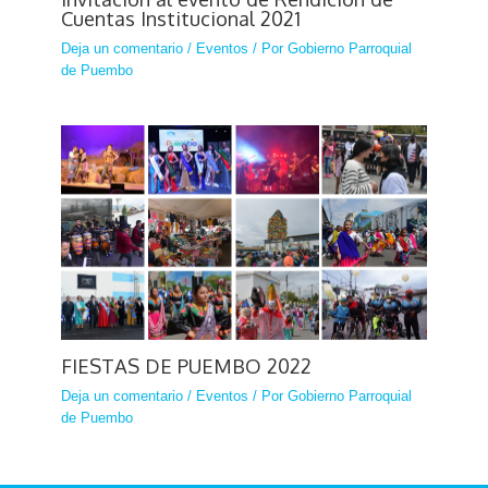
Cuentas Institucional 2021
Deja un comentario
/
Eventos
/ Por
Gobierno Parroquial
de Puembo
FIESTAS DE PUEMBO 2022
Deja un comentario
/
Eventos
/ Por
Gobierno Parroquial
de Puembo