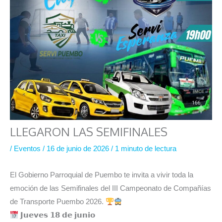
LLEGARON LAS SEMIFINALES
/
Eventos
/
16 de junio de 2026
/
1 minuto de lectura
El Gobierno Parroquial de Puembo te invita a vivir toda la
emoción de las Semifinales del III Campeonato de Compañías
de Transporte Puembo 2026.
𝗝𝘂𝗲𝘃𝗲𝘀 𝟭𝟴 𝗱𝗲 𝗷𝘂𝗻𝗶𝗼