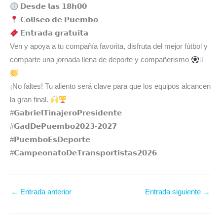
𝗗𝗲𝘀𝗱𝗲 𝗹𝗮𝘀 𝟭𝟴𝗵𝟬𝟬
𝗖𝗼𝗹𝗶𝘀𝗲𝗼 𝗱𝗲 𝗣𝘂𝗲𝗺𝗯𝗼
𝗘𝗻𝘁𝗿𝗮𝗱𝗮 𝗴𝗿𝗮𝘁𝘂𝗶𝘁𝗮
Ven y apoya a tu compañía favorita, disfruta del mejor fútbol y
comparte una jornada llena de deporte y compañerismo

¡No faltes! Tu aliento será clave para que los equipos alcancen
la gran final.
#𝗚𝗮𝗯𝗿𝗶𝗲𝗹𝗧𝗶𝗻𝗮𝗷𝗲𝗿𝗼𝗣𝗿𝗲𝘀𝗶𝗱𝗲𝗻𝘁𝗲⁣⁣⁣⁣⁣
#𝗚𝗮𝗱𝗗𝗲𝗣𝘂𝗲𝗺𝗯𝗼𝟮𝟬𝟮𝟯-𝟮𝟬𝟮𝟳⁣⁣⁣⁣⁣
#𝗣𝘂𝗲𝗺𝗯𝗼𝗘𝘀𝗗𝗲𝗽𝗼𝗿𝘁𝗲
#𝗖𝗮𝗺𝗽𝗲𝗼𝗻𝗮𝘁𝗼𝗗𝗲𝗧𝗿𝗮𝗻𝘀𝗽𝗼𝗿𝘁𝗶𝘀𝘁𝗮𝘀𝟮𝟬𝟮𝟲
←
Entrada anterior
Entrada siguiente
→