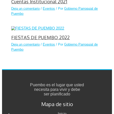
Cuentas Institucional 2021
Deja un comentario
/
Eventos
/ Por
Gobierno Parroquial de
Puembo
FIESTAS DE PUEMBO 2022
Deja un comentario
/
Eventos
/ Por
Gobierno Parroquial de
Puembo
Puembo es el lugar que usted
necesita para vivir y debe
ser planificado
Mapa de sitio
Inicio