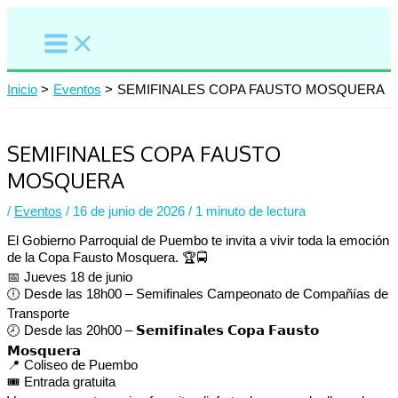
Ir
al
contenido
Inicio
Eventos
SEMIFINALES COPA FAUSTO MOSQUERA
SEMIFINALES COPA FAUSTO
MOSQUERA
/
Eventos
/
16 de junio de 2026
/
1 minuto de lectura
El Gobierno Parroquial de Puembo te invita a vivir toda la emoción
de la Copa Fausto Mosquera. 🏆🚍
📅 Jueves 18 de junio
🕕 Desde las 18h00 – Semifinales Campeonato de Compañías de
Transporte
🕗 Desde las 20h00 – 𝗦𝗲𝗺𝗶𝗳𝗶𝗻𝗮𝗹𝗲𝘀 𝗖𝗼𝗽𝗮 𝗙𝗮𝘂𝘀𝘁𝗼
𝗠𝗼𝘀𝗾𝘂𝗲𝗿𝗮
📍 Coliseo de Puembo
🎟️ Entrada gratuita