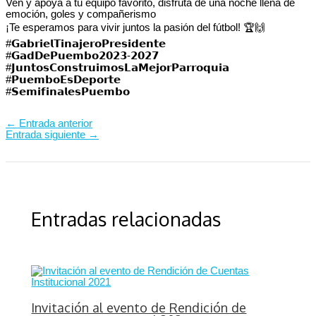
Ven y apoya a tu equipo favorito, disfruta de una noche llena de
emoción, goles y compañerismo
¡Te esperamos para vivir juntos la pasión del fútbol! 🏆🙌
#𝗚𝗮𝗯𝗿𝗶𝗲𝗹𝗧𝗶𝗻𝗮𝗷𝗲𝗿𝗼𝗣𝗿𝗲𝘀𝗶𝗱𝗲𝗻𝘁𝗲⁣⁣⁣⁣⁣
#𝗚𝗮𝗱𝗗𝗲𝗣𝘂𝗲𝗺𝗯𝗼𝟮𝟬𝟮𝟯-𝟮𝟬𝟮𝟳⁣⁣⁣⁣⁣
#𝗝𝘂𝗻𝘁𝗼𝘀𝗖𝗼𝗻𝘀𝘁𝗿𝘂𝗶𝗺𝗼𝘀𝗟𝗮𝗠𝗲𝗷𝗼𝗿𝗣𝗮𝗿𝗿𝗼𝗾𝘂𝗶𝗮⁣⁣⁣⁣⁣
#𝗣𝘂𝗲𝗺𝗯𝗼𝗘𝘀𝗗𝗲𝗽𝗼𝗿𝘁𝗲
#𝗦𝗲𝗺𝗶𝗳𝗶𝗻𝗮𝗹𝗲𝘀𝗣𝘂𝗲𝗺𝗯𝗼
←
Entrada anterior
Entrada siguiente
→
Entradas relacionadas
Invitación al evento de Rendición de