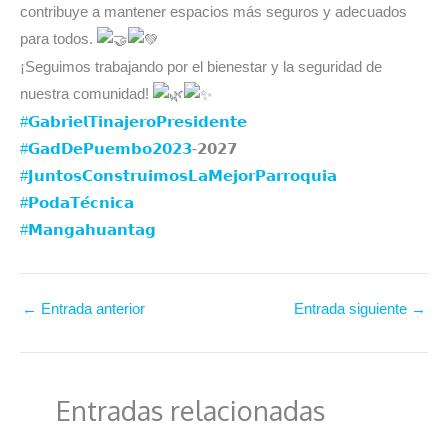
contribuye a mantener espacios más seguros y adecuados
para todos.
¡Seguimos trabajando por el bienestar y la seguridad de
nuestra comunidad!
#𝗚𝗮𝗯𝗿𝗶𝗲𝗹𝗧𝗶𝗻𝗮𝗷𝗲𝗿𝗼𝗣𝗿𝗲𝘀𝗶𝗱𝗲𝗻𝘁𝗲
#𝗚𝗮𝗱𝗗𝗲𝗣𝘂𝗲𝗺𝗯𝗼𝟮𝟬𝟮𝟯
-𝟮𝟬𝟮𝟳⁣⁣⁣⁣⁣
#𝗝𝘂𝗻𝘁𝗼𝘀𝗖𝗼𝗻𝘀𝘁𝗿𝘂𝗶𝗺𝗼𝘀𝗟𝗮𝗠𝗲𝗷𝗼𝗿𝗣𝗮𝗿𝗿𝗼𝗾𝘂𝗶𝗮
#𝗣𝗼𝗱𝗮𝗧𝗲́𝗰𝗻𝗶𝗰𝗮
#𝗠𝗮𝗻𝗴𝗮𝗵𝘂𝗮𝗻𝘁𝗮𝗴
←
Entrada anterior
Entrada siguiente
→
Entradas relacionadas