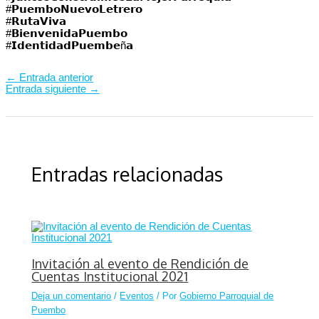
#𝗣𝘂𝗲𝗺𝗯𝗼𝗡𝘂𝗲𝘃𝗼𝗟𝗲𝘁𝗿𝗲𝗿𝗼
#𝗥𝘂𝘁𝗮𝗩𝗶𝘃𝗮
#𝗕𝗶𝗲𝗻𝘃𝗲𝗻𝗶𝗱𝗮𝗣𝘂𝗲𝗺𝗯𝗼
#𝗜𝗱𝗲𝗻𝘁𝗶𝗱𝗮𝗱𝗣𝘂𝗲𝗺𝗯𝗲ñ𝗮
←
Entrada anterior
Entrada siguiente
→
Entradas relacionadas
Invitación al evento de Rendición de
Cuentas Institucional 2021
Deja un comentario
/
Eventos
/ Por
Gobierno Parroquial de
Puembo