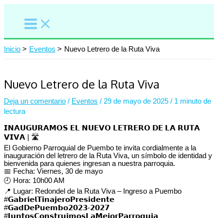
Ir
al
contenido
Inicio
Eventos
Nuevo Letrero de la Ruta Viva
Nuevo Letrero de la Ruta Viva
Deja un comentario
/
Eventos
/
29 de mayo de 2025
/
1 minuto de
lectura
𝗜𝗡𝗔𝗨𝗚𝗨𝗥𝗔𝗠𝗢𝗦 𝗘𝗟 𝗡𝗨𝗘𝗩𝗢 𝗟𝗘𝗧𝗥𝗘𝗥𝗢 𝗗𝗘 𝗟𝗔 𝗥𝗨𝗧𝗔
𝗩𝗜𝗩𝗔 | 🛣️
El Gobierno Parroquial de Puembo te invita cordialmente a la
inauguración del letrero de la Ruta Viva, un símbolo de identidad y
bienvenida para quienes ingresan a nuestra parroquia.
📅 Fecha: Viernes, 30 de mayo
🕘 Hora: 10h00 AM
📍 Lugar: Redondel de la Ruta Viva – Ingreso a Puembo
#𝗚𝗮𝗯𝗿𝗶𝗲𝗹𝗧𝗶𝗻𝗮𝗷𝗲𝗿𝗼𝗣𝗿𝗲𝘀𝗶𝗱𝗲𝗻𝘁𝗲⁣⁣⁣⁣⁣
#𝗚𝗮𝗱𝗗𝗲𝗣𝘂𝗲𝗺𝗯𝗼𝟮𝟬𝟮𝟯-𝟮𝟬𝟮𝟳⁣⁣⁣⁣⁣
#𝗝𝘂𝗻𝘁𝗼𝘀𝗖𝗼𝗻𝘀𝘁𝗿𝘂𝗶𝗺𝗼𝘀𝗟𝗮𝗠𝗲𝗷𝗼𝗿𝗣𝗮𝗿𝗿𝗼𝗾𝘂𝗶𝗮⁣⁣⁣⁣⁣