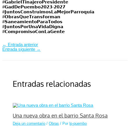
#𝗚𝗮𝗯𝗿𝗶𝗲𝗹𝗧𝗶𝗻𝗮𝗷𝗲𝗿𝗼𝗣𝗿𝗲𝘀𝗶𝗱𝗲𝗻𝘁𝗲⁣⁣⁣⁣⁣
#𝗚𝗮𝗱𝗗𝗲𝗣𝘂𝗲𝗺𝗯𝗼𝟮𝟬𝟮𝟯-𝟮𝟬𝟮𝟳⁣⁣⁣⁣⁣
#𝗝𝘂𝗻𝘁𝗼𝘀𝗖𝗼𝗻𝘀𝘁𝗿𝘂𝗶𝗺𝗼𝘀𝗟𝗮𝗠𝗲𝗷𝗼𝗿𝗣𝗮𝗿𝗿𝗼𝗾𝘂𝗶𝗮⁣⁣⁣⁣⁣
#𝗢𝗯𝗿𝗮𝘀𝗤𝘂𝗲𝗧𝗿𝗮𝗻𝘀𝗳𝗼𝗿𝗺𝗮𝗻
#𝗦𝗮𝗻𝗲𝗮𝗺𝗶𝗲𝗻𝘁𝗼𝗣𝗮𝗿𝗮𝗧𝗼𝗱𝗼𝘀​​
#𝗝𝘂𝗻𝘁𝗼𝘀𝗣𝗼𝗿𝗨𝗻𝗮𝗩𝗶𝗱𝗮𝗗𝗶𝗴𝗻𝗮
#𝗖𝗼𝗺𝗽𝗿𝗼𝗺𝗶𝘀𝗼𝗖𝗼𝗻𝗟𝗮𝗚𝗲𝗻𝘁𝗲
←
Entrada anterior
Entrada siguiente
→
Entradas relacionadas
Una nueva obra en el barrio Santa Rosa
Deja un comentario
/
Obras
/ Por
lp-puembo