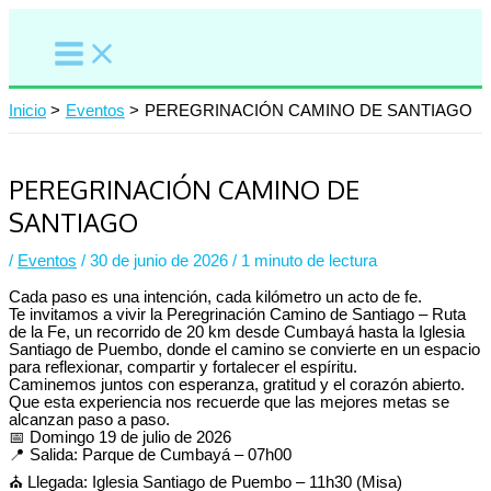
Ir
al
contenido
Inicio
Eventos
PEREGRINACIÓN CAMINO DE SANTIAGO
PEREGRINACIÓN CAMINO DE
SANTIAGO
/
Eventos
/
30 de junio de 2026
/
1 minuto de lectura
Cada paso es una intención, cada kilómetro un acto de fe.
Te invitamos a vivir la Peregrinación Camino de Santiago – Ruta
de la Fe, un recorrido de 20 km desde Cumbayá hasta la Iglesia
Santiago de Puembo, donde el camino se convierte en un espacio
para reflexionar, compartir y fortalecer el espíritu.
Caminemos juntos con esperanza, gratitud y el corazón abierto.
Que esta experiencia nos recuerde que las mejores metas se
alcanzan paso a paso.
📅 Domingo 19 de julio de 2026
📍 Salida: Parque de Cumbayá – 07h00
⛪ Llegada: Iglesia Santiago de Puembo – 11h30 (Misa)