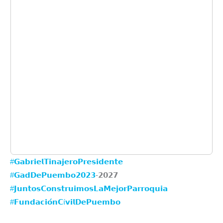
#𝗚𝗮𝗯𝗿𝗶𝗲𝗹𝗧𝗶𝗻𝗮𝗷𝗲𝗿𝗼𝗣𝗿𝗲𝘀𝗶𝗱𝗲𝗻𝘁𝗲
#𝗚𝗮𝗱𝗗𝗲𝗣𝘂𝗲𝗺𝗯𝗼𝟮𝟬𝟮𝟯
-𝟮𝟬𝟮𝟳⁣⁣⁣⁣⁣
#𝗝𝘂𝗻𝘁𝗼𝘀𝗖𝗼𝗻𝘀𝘁𝗿𝘂𝗶𝗺𝗼𝘀𝗟𝗮𝗠𝗲𝗷𝗼𝗿𝗣𝗮𝗿𝗿𝗼𝗾𝘂𝗶𝗮
#𝗙𝘂𝗻𝗱𝗮𝗰𝗶𝗼́𝗻𝗖í𝘃𝗶𝗹𝗗𝗲𝗣𝘂𝗲𝗺𝗯𝗼