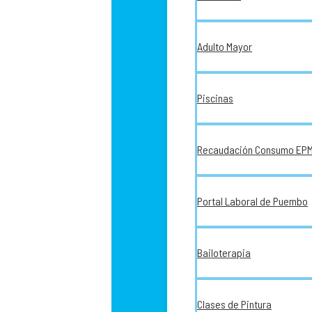
Adulto Mayor
Piscinas
Recaudación Consumo EP
Portal Laboral de Puembo
Bailoterapia
Clases de Pintura