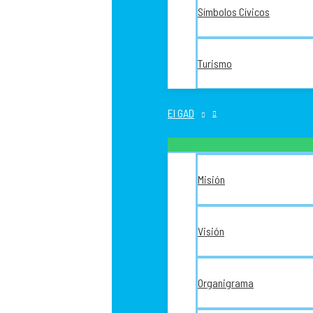
Símbolos Cívicos
Turismo
El GAD
Misión
Visión
Organigrama