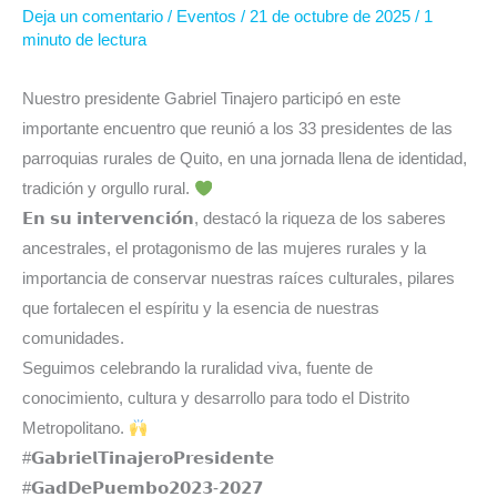
Deja un comentario
/
Eventos
/
21 de octubre de 2025
/
1
minuto de lectura
Nuestro presidente Gabriel Tinajero participó en este
importante encuentro que reunió a los 33 presidentes de las
parroquias rurales de Quito, en una jornada llena de identidad,
tradición y orgullo rural.
𝗘𝗻 𝘀𝘂 𝗶𝗻𝘁𝗲𝗿𝘃𝗲𝗻𝗰𝗶𝗼́𝗻, destacó la riqueza de los saberes
ancestrales, el protagonismo de las mujeres rurales y la
importancia de conservar nuestras raíces culturales, pilares
que fortalecen el espíritu y la esencia de nuestras
comunidades.
Seguimos celebrando la ruralidad viva, fuente de
conocimiento, cultura y desarrollo para todo el Distrito
Metropolitano.
#𝗚𝗮𝗯𝗿𝗶𝗲𝗹𝗧𝗶𝗻𝗮𝗷𝗲𝗿𝗼𝗣𝗿𝗲𝘀𝗶𝗱𝗲𝗻𝘁𝗲⁣⁣⁣⁣⁣
#𝗚𝗮𝗱𝗗𝗲𝗣𝘂𝗲𝗺𝗯𝗼𝟮𝟬𝟮𝟯-𝟮𝟬𝟮𝟳⁣⁣⁣⁣⁣