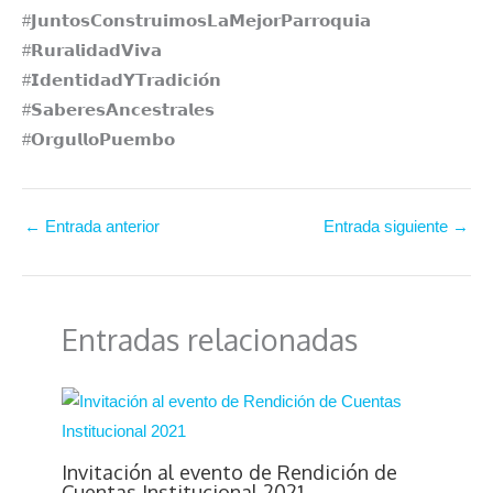
#𝗝𝘂𝗻𝘁𝗼𝘀𝗖𝗼𝗻𝘀𝘁𝗿𝘂𝗶𝗺𝗼𝘀𝗟𝗮𝗠𝗲𝗷𝗼𝗿𝗣𝗮𝗿𝗿𝗼𝗾𝘂𝗶𝗮⁣⁣⁣⁣⁣
#𝗥𝘂𝗿𝗮𝗹𝗶𝗱𝗮𝗱𝗩𝗶𝘃𝗮
#𝗜𝗱𝗲𝗻𝘁𝗶𝗱𝗮𝗱𝗬𝗧𝗿𝗮𝗱𝗶𝗰𝗶𝗼́𝗻
#𝗦𝗮𝗯𝗲𝗿𝗲𝘀𝗔𝗻𝗰𝗲𝘀𝘁𝗿𝗮𝗹𝗲𝘀
#𝗢𝗿𝗴𝘂𝗹𝗹𝗼𝗣𝘂𝗲𝗺𝗯𝗼
←
Entrada anterior
Entrada siguiente
→
Entradas relacionadas
Invitación al evento de Rendición de
Cuentas Institucional 2021