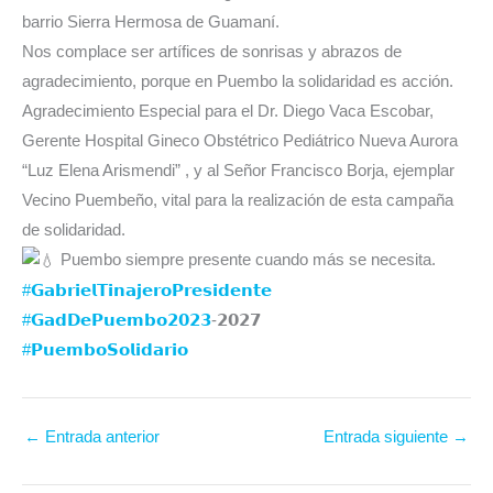
barrio Sierra Hermosa de Guamaní.
Nos complace ser artífices de sonrisas y abrazos de
agradecimiento, porque en Puembo la solidaridad es acción.
Agradecimiento Especial para el Dr. Diego Vaca Escobar,
Gerente Hospital Gineco Obstétrico Pediátrico Nueva Aurora
“Luz Elena Arismendi” , y al Señor Francisco Borja, ejemplar
Vecino Puembeño, vital para la realización de esta campaña
de solidaridad.
Puembo siempre presente cuando más se necesita.
#𝗚𝗮𝗯𝗿𝗶𝗲𝗹𝗧𝗶𝗻𝗮𝗷𝗲𝗿𝗼𝗣𝗿𝗲𝘀𝗶𝗱𝗲𝗻𝘁𝗲
#𝗚𝗮𝗱𝗗𝗲𝗣𝘂𝗲𝗺𝗯𝗼𝟮𝟬𝟮𝟯
-𝟮𝟬𝟮𝟳⁣⁣⁣⁣⁣
#𝗣𝘂𝗲𝗺𝗯𝗼𝗦𝗼𝗹𝗶𝗱𝗮𝗿𝗶𝗼
←
Entrada anterior
Entrada siguiente
→