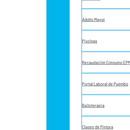
Adulto Mayor
Piscinas
Recaudación Consumo EP
Portal Laboral de Puembo
Bailoterapia
Clases de Pintura