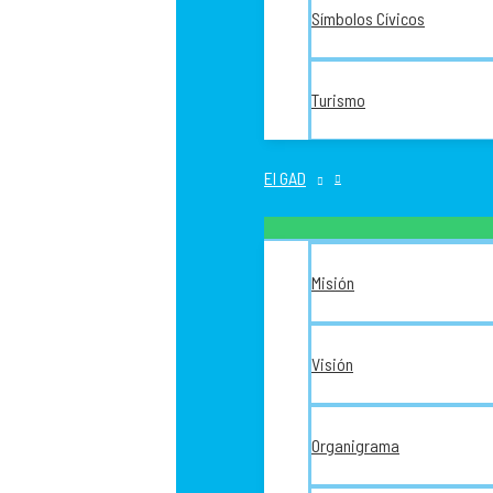
Símbolos Cívicos
Turismo
El GAD
Misión
Visión
Organigrama